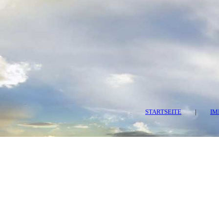
STARTSEITE
|
IM