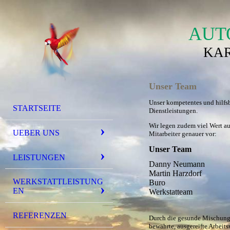
AUT
KAR
Unser Team
Unser kompetentes und hilfs
STARTSEITE
Dienstleistungen.
Wir legen zudem viel Wert au
UEBER UNS
Mitarbeiter genauer vor:
Unser Team
LEISTUNGEN
Danny Neumann
Martin Harzdorf
WERKSTATTLEISTUNG
Buro
EN
Werkstatteam
REFERENZEN
Durch die gesunde Mischung a
bewährte, ausgereifte Arbeit